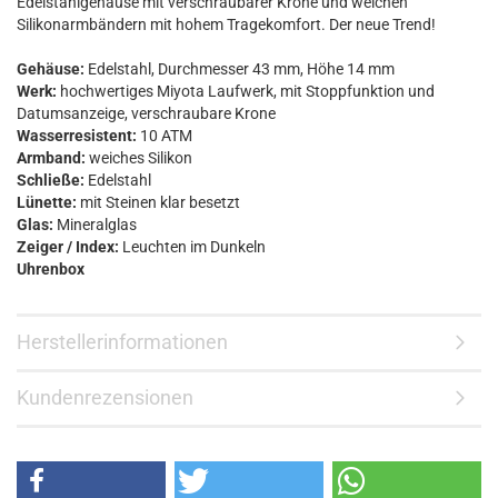
Edelstahlgehäuse mit verschraubarer Krone und weichen
Silikonarmbändern mit hohem Tragekomfort. Der neue Trend!
Gehäuse:
Edelstahl, Durchmesser 43 mm, Höhe 14 mm
Werk:
hochwertiges Miyota Laufwerk, mit Stoppfunktion und
Datumsanzeige, verschraubare Krone
Wasserresistent:
10 ATM
Armband:
weiches Silikon
Schließe:
Edelstahl
Lünette:
mit Steinen klar besetzt
Glas:
Mineralglas
Zeiger / Index:
Leuchten im Dunkeln
Uhrenbox
Herstellerinformationen
Kundenrezensionen