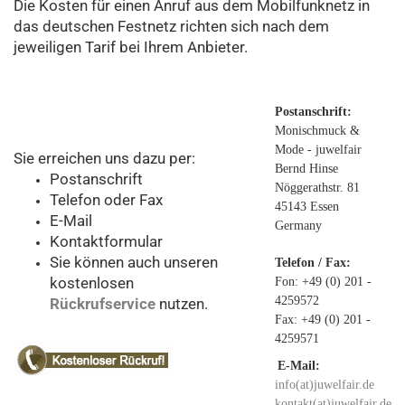
Die Kosten für einen Anruf aus dem Mobilfunknetz in
das deutschen Festnetz richten sich nach dem
jeweiligen Tarif bei Ihrem Anbieter.
Postanschrift:
Monischmuck &
Mode - juwelfair
Sie erreichen uns dazu per:
Bernd Hinse
Postanschrift
Nöggerathstr. 81
Telefon oder Fax
45143 Essen
E-Mail
Germany
Kontaktformular
Sie können auch unseren
Telefon / Fax:
kostenlosen
Fon: +49 (0) 201 -
4259572
Rückrufservice
nutzen.
Fax: +49 (0) 201 -
4259571
E-Mail:
info(at)juwelfair.de
kontakt(at)juwelfair.de