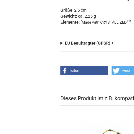
Größe
: 2,5 cm
Gewicht:
ca. 2,25 g
TM
Elemente
: "
Made with CRYSTALLIZED
EU Beauftragter (GPSR) +
teilen
tweet
Dieses Produkt ist z.B. kompati