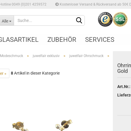
Hotline 0049 (0)201 4259572
Kostenloser Versand & Rückversand ab 50€ 
Alle
GLASARTIKEL
ZUBEHÖR
SERVICES
»
»
»
Modeschmuck
juwelfair exklusiv
juwelfair Ohrschmuck
Ohrri
Gold
8
Artikel in dieser Kategorie
er »
Konto erstellen
Art.Nr.:
Passwort vergessen?
Lieferz