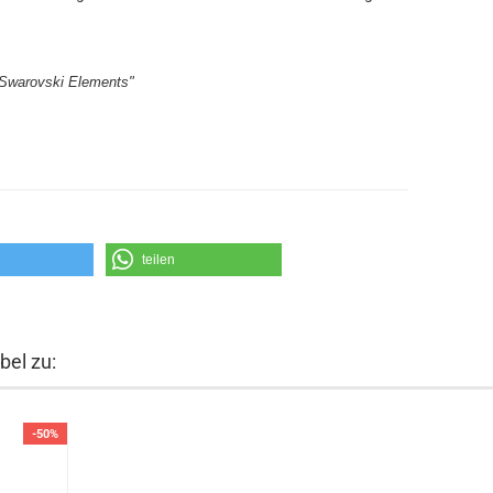
Swarovski Elements"
teilen
bel zu:
-50%